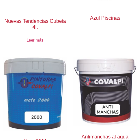
Azul Piscinas
Nuevas Tendencias Cubeta
4l.
Leer más
Antimanchas al agua