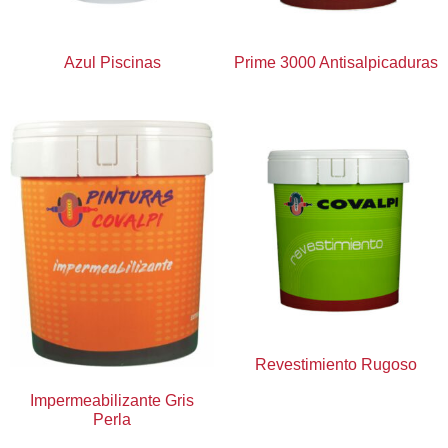
Azul Piscinas
Prime 3000 Antisalpicaduras
Revestimiento Rugoso
Impermeabilizante Gris
Perla