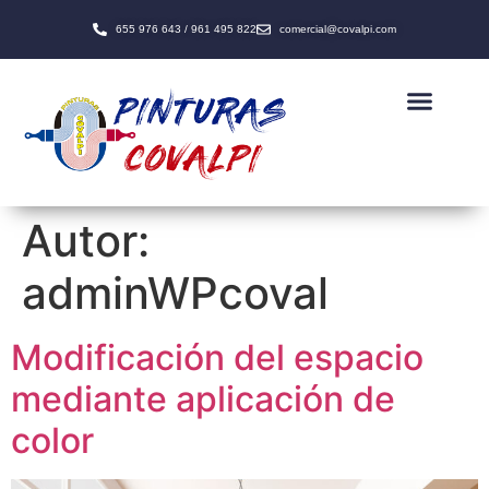
655 976 643 / 961 495 822
comercial@covalpi.com
Productos +
Carta de colores
Autor:
adminWPcoval
Modificación del espacio
mediante aplicación de
color